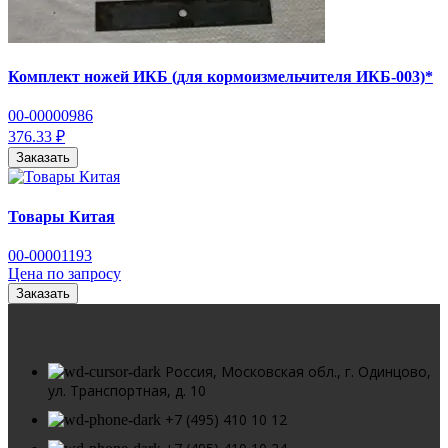
Комплект ножей ИКБ (для кормоизмельчителя ИКБ-003)*
00-00000986
376.33 ₽
Заказать
Товары Китая
00-00001193
Цена по запросу
Заказать
Россия, Московская обл., г. Одинцово,
ул. Транспортная, д. 10
+7 (495) 410 10 12