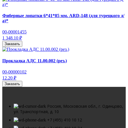
Фиберные лопатки 6*41*85 мм. ARD-148 (для турецкого д/
а)*
00-00001455
1 348.10 ₽
Заказать
Прокладка АДС 11.00.002 (рез.)
00-00000102
12.20 ₽
Заказать
Россия, Московская обл., г. Одинцово,
ул. Транспортная, д. 10
+7 (495) 410 10 12