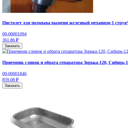
Пистолет для подмыва вымени железный механизм 1 струя
00-00001094
361.86 ₽
Заказать
Приемник сливок и обрата сепаратора Зорька-120, Сибирь-
00-00001846
859.08 ₽
Заказать