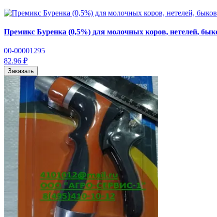
Премикс Буренка (0,5%) для молочных коров, нетелей, быков 
00-00001295
82.96 ₽
Заказать