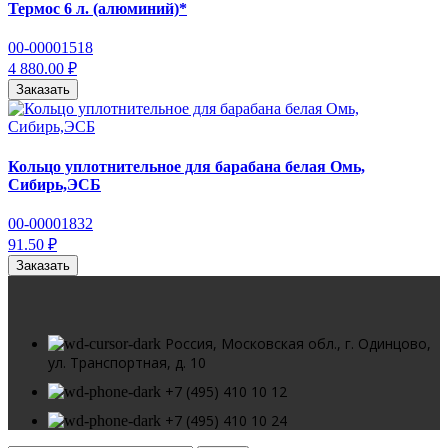
Термос 6 л. (алюминий)*
00-00001518
4 880.00 ₽
Заказать
Кольцо уплотнительное для барабана белая Омь,
Сибирь,ЭСБ
00-00001832
91.50 ₽
Заказать
Россия, Московская обл., г. Одинцово,
ул. Транспортная, д. 10
+7 (495) 410 10 12
+7 (495) 410 10 24