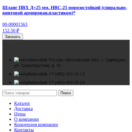
Шланг ПВХ Д=25 мм. НВС-25 морозостойкий (спирально-
винтовой армирован.пластиком)*
00-00001563
152.50 ₽
Заказать
Россия, Московская обл., г. Одинцово,
ул. Транспортная, д. 10
+7 (495) 410 10 12
+7 (495) 410 10 24
Поиск
Каталог
Доставка
Цены
О компании
Концепция компании
Контакты