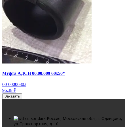
Муфта АДСН 00.00.009 60х50*
00-00000303
96.38 ₽
Заказать
Россия, Московская обл., г. Одинцово,
ул. Транспортная, д. 10