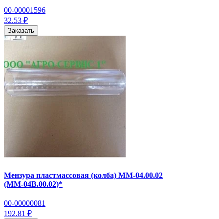
00-00001596
32.53 ₽
Заказать
Мензура пластмассовая (колба) ММ-04.00.02
(ММ-04В.00.02)*
00-00000081
192.81 ₽