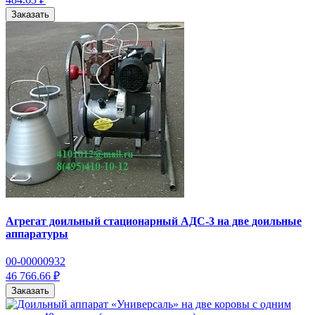
Заказать
Агрегат доильный стационарный АДС-3 на две доильные
аппаратуры
00-00000932
46 766.66 ₽
Заказать