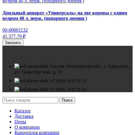
Доильный аппарат «Универсаль» на две коровы с одним
ведром 40 л. нерж. (попарного доения )
00-00001132
45 377.79 ₽
Заказать
Россия, Московская обл., г. Одинцово,
ул. Транспортная, д. 10
+7 (495) 410 10 12
+7 (495) 410 10 24
Поиск
Каталог
Доставка
Цены
О компании
Концепция компании