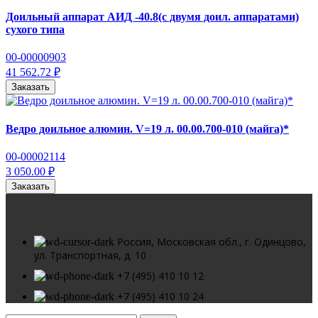
Доильный аппарат АИД -40.8(с двумя доил. аппаратами)
сухого типа
00-00000903
41 562.72 ₽
Заказать
Ведро доильное алюмин. V=19 л. 00.00.700-010 (майга)*
00-00002114
3 050.00 ₽
Заказать
Россия, Московская обл., г. Одинцово,
ул. Транспортная, д. 10
+7 (495) 410 10 12
+7 (495) 410 10 24