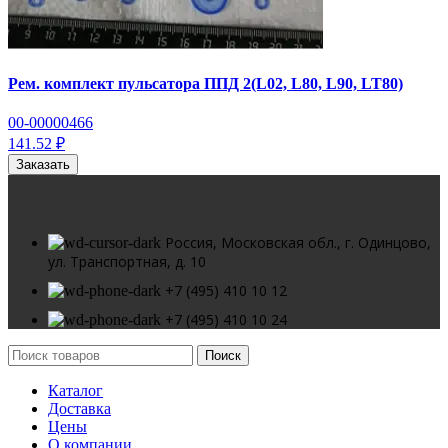
Рем. комплект пульсатора ППД 2(L02, L80, L90, LT80)
00-00000466
141.52 ₽
Заказать
Россия, Московская обл., г. Одинцово,
ул. Транспортная, д. 10
+7 (495) 410 10 12
+7 (495) 410 10 24
Поиск
Каталог
Доставка
Цены
О компании