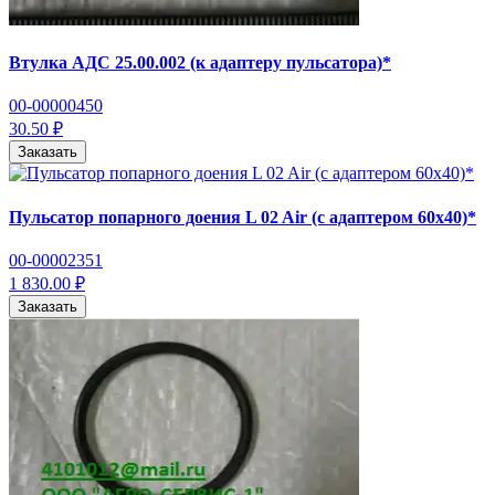
Втулка АДС 25.00.002 (к адаптеру пульсатора)*
00-00000450
30.50 ₽
Заказать
Пульсатор попарного доения L 02 Air (с адаптером 60х40)*
00-00002351
1 830.00 ₽
Заказать