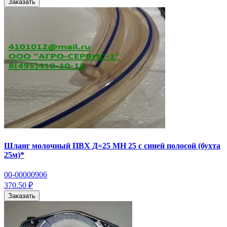
Заказать
Шланг молочный ПВХ Д=25 МН 25 с синей полосой (бухта
25м)*
00-00000906
370.50 ₽
Заказать