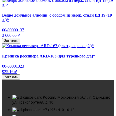
Ведро доильное алюмин. с ободом из нерж. стали ВД 19 (19
л.)*
00-00000137
3 660.00 ₽
Заказать
Крышка рессивера ARD-163 (для турецкого д/а)*
00-00001323
925.16 ₽
Заказать
Россия, Московская обл., г. Одинцово,
ул. Транспортная, д. 10
+7 (495) 410 10 12