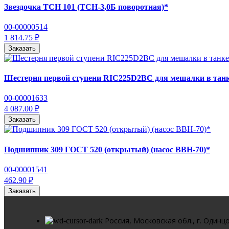
Звездочка ТСН 101 (ТСН-3,0Б поворотная)*
00-00000514
1 814.75 ₽
Заказать
Шестерня первой ступени RIC225D2BC для мешалки в танк
00-00001633
4 087.00 ₽
Заказать
Подшипник 309 ГОСТ 520 (открытый) (насос ВВН-70)*
00-00001541
462.90 ₽
Заказать
Россия, Московская обл., г. Одинцо