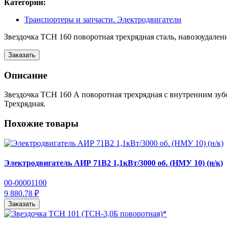
Категории:
Транспортеры и запчасти. Электродвигатели
Звездочка ТСН 160 поворотная трехрядная сталь, навозоудален
Заказать
Описание
Звездочка ТСН 160 А поворотная трехрядная с внутренним зубо
Трехрядная.
Похожие товары
Электродвигатель АИР 71В2 1,1кВт/3000 об. (НМУ 10) (н/к)
00-00001100
9 880.78 ₽
Заказать