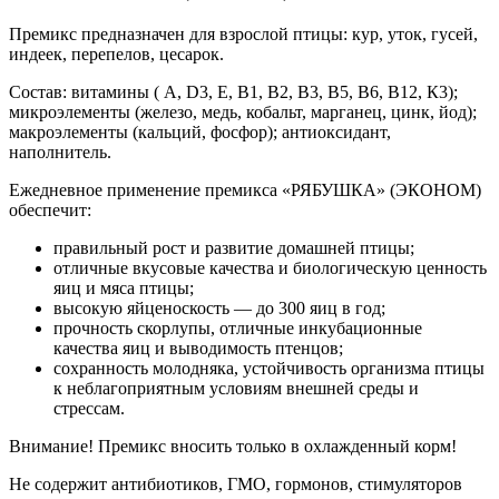
Премикс предназначен для взрослой птицы: кур, уток, гусей,
индеек, перепелов, цесарок.
Состав: витамины ( А, D3, Е, В1, В2, В3, В5, В6, В12, К3);
микроэлементы (железо, медь, кобальт, марганец, цинк, йод);
макроэлементы (кальций, фосфор); антиоксидант,
наполнитель.
Ежедневное применение премикса «РЯБУШКА» (ЭКОНОМ)
обеспечит:
правильный рост и развитие домашней птицы;
отличные вкусовые качества и биологическую ценность
яиц и мяса птицы;
высокую яйценоскость — до 300 яиц в год;
прочность скорлупы, отличные инкубационные
качества яиц и выводимость птенцов;
сохранность молодняка, устойчивость организма птицы
к неблагоприятным условиям внешней среды и
стрессам.
Внимание! Премикс вносить только в охлажденный корм!
Не содержит антибиотиков, ГМО, гормонов, стимуляторов