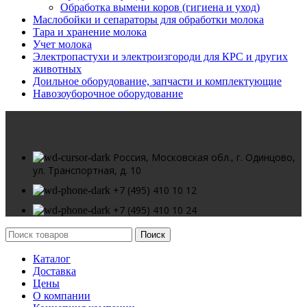
Обработка вымени коров (гигиена и уход)
Маслобойки и сепараторы для обработки молока
Тара и хранение молока
Учет молока
Электропастухи и электроизгороди для КРС и других
животных
Доильное оборудование, запчасти и комплектующие
Навозоуборочное оборудование
Россия, Московская обл., г. Одинцово,
ул. Транспортная, д. 10
+7 (495) 410 10 12
+7 (495) 410 10 24
Поиск
Каталог
Доставка
Цены
О компании