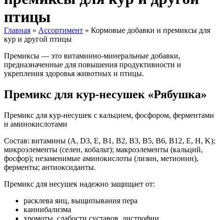
птицы
Главная
»
Ассортимент
»
Кормовые добавки и премиксы для
кур и другой птицы
Премиксы — это витаминно-минеральные добавки,
предназначенные для повышения продуктивности и
укрепления здо­ровья животных и птицы.
Премикс для кур-несушек «Рябушка»
Премикс для кур-несушек с кальцием, фосфором, ферментами
и аминокислотами
Состав: витамины (A, D3, Е, B1, B2, B3, B5, B6, B12, E, H, K);
микроэлементы (селен, кобальт); макроэлементы (кальций,
фосфор); незаменимые аминокислоты (лизин, метионин),
ферменты; антиоксиданты.
Премикс для несушек надежно защищает от:
расклева яиц, выщипывания пера
каннибализма
хромоты, слабости суставов, дистрофии