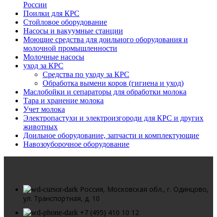
России
Поилки для КРС
Стойловое оборудование
Насосы и вакуумные станции
Моющие средства для доильного оборудования и
молочной промышленности
Молочные насосы
уход за КРС
Средства по уходу за КРС
Обработка вымени коров (гигиена и уход)
Маслобойки и сепараторы для обработки молока
Тара и хранение молока
Учет молока
Электропастухи и электроизгороди для КРС и других
животных
Доильное оборудование, запчасти и комплектующие
Навозоуборочное оборудование
Россия, Московская обл., г. Одинцово,
ул. Транспортная, д. 10
+7 (495) 410 10 12